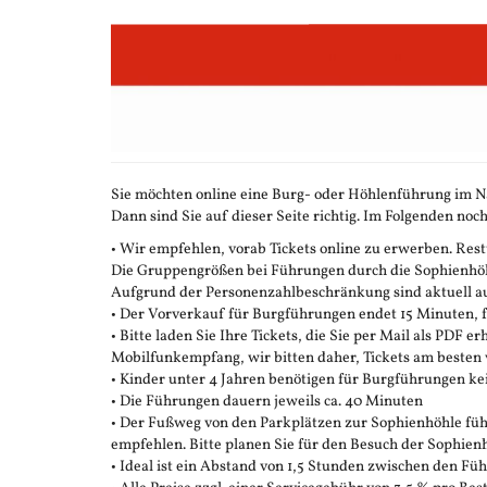
Zum
Haupt-
Inhalt
springen
Sie möchten online eine Burg- oder Höhlenführung im N
Dann sind Sie auf dieser Seite richtig. Im Folgenden noch
• Wir empfehlen, vorab Tickets online zu erwerben. Restt
Die Gruppengrößen bei Führungen durch die Sophienhöhle
Aufgrund der Personenzahlbeschränkung sind aktuell auc
• Der Vorverkauf für Burgführungen endet 15 Minuten,
• Bitte laden Sie Ihre Tickets, die Sie per Mail als PDF e
Mobilfunkempfang, wir bitten daher, Tickets am besten 
• Kinder unter 4 Jahren benötigen für Burgführungen ke
• Die Führungen dauern jeweils ca. 40 Minuten
• Der Fußweg von den Parkplätzen zur Sophienhöhle führ
empfehlen. Bitte planen Sie für den Besuch der Sophienh
• Ideal ist ein Abstand von 1,5 Stunden zwischen den F