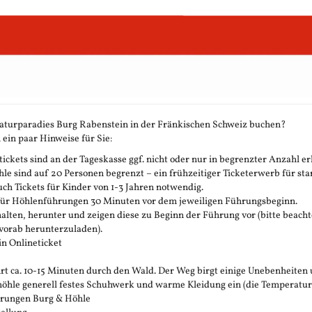
aturparadies Burg Rabenstein in der Fränkischen Schweiz buchen?
 ein paar Hinweise für Sie:
ickets sind an der Tageskasse ggf. nicht oder nur in begrenzter Anzahl erh
 sind auf 20 Personen begrenzt – ein frühzeitiger Ticketerwerb für stark
h Tickets für Kinder von 1-3 Jahren notwendig.
 für Höhlenführungen 30 Minuten vor dem jeweiligen Führungsbeginn.
rhalten, herunter und zeigen diese zu Beginn der Führung vor (bitte beachte
vorab herunterzuladen).
in Onlineticket
t ca. 10-15 Minuten durch den Wald. Der Weg birgt einige Unebenheiten 
öhle generell festes Schuhwerk und warme Kleidung ein (die Temperatur in 
ührungen Burg & Höhle