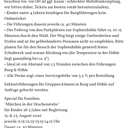
beachten Sie: vor Ort ist ggf. kaum / schlechter Mobilfunkempfang,
wir bitten daher, Tickets am besten vorab herunterzuladen).
• Kinder unter 4 Jahren benötigen für Burgführungen kein
Onlineticket
• Die Führungen dauern jeweils ca. 40 Minuten
• Der Fußweg von den Parkplätzen zur Sophienhöhle führt ca. 10-15
Minuten durch den Wald. Der Weg birgt einige Unebenheiten und
Stufen und ist für gehbehinderte Personen nicht zu empfehlen. Bitte
planen Sie für den Besuch der Sophienhöhle generell festes
Schuhwerk und warme Kleidung ein (die Temperatur in der Höhle
liegt ganzjährig bei ca. 9°).
• Ideal ist ein Abstand von 1,5 Stunden zwischen den Führungen
Burg & Höhle
• Alle Preise zzgl. einer Servicegebühr von 3,5 % pro Bestellung
Exklusivführungen für Gruppen können in Burg und Höhle auf
Anfrage gebucht werden.
Special für Familien:
"Märchen in der Drachenstube"
für Kinder ab 5 Jahre mit Begleitung
15. & 23. August 2026
jeweils 11:15/12:15/13:15/14:15 Uhr
Dauer: ca. 30 Minuten