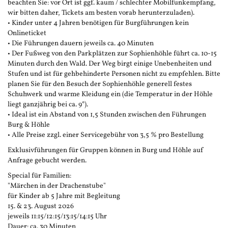
beachten Sie: vor Ort ist ggf. kaum / schlechter Mobilfunkempfang,
wir bitten daher, Tickets am besten vorab herunterzuladen).
• Kinder unter 4 Jahren benötigen für Burgführungen kein
Onlineticket
• Die Führungen dauern jeweils ca. 40 Minuten
• Der Fußweg von den Parkplätzen zur Sophienhöhle führt ca. 10-15
Minuten durch den Wald. Der Weg birgt einige Unebenheiten und
Stufen und ist für gehbehinderte Personen nicht zu empfehlen. Bitte
planen Sie für den Besuch der Sophienhöhle generell festes
Schuhwerk und warme Kleidung ein (die Temperatur in der Höhle
liegt ganzjährig bei ca. 9°).
• Ideal ist ein Abstand von 1,5 Stunden zwischen den Führungen
Burg & Höhle
• Alle Preise zzgl. einer Servicegebühr von 3,5 % pro Bestellung
Exklusivführungen für Gruppen können in Burg und Höhle auf
Anfrage gebucht werden.
Special für Familien:
"Märchen in der Drachenstube"
für Kinder ab 5 Jahre mit Begleitung
15. & 23. August 2026
jeweils 11:15/12:15/13:15/14:15 Uhr
Dauer: ca. 30 Minuten