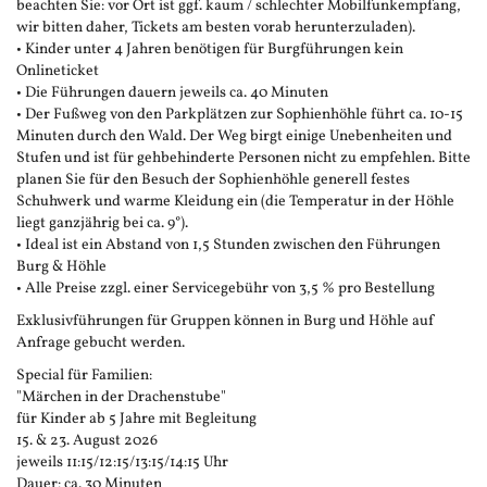
beachten Sie: vor Ort ist ggf. kaum / schlechter Mobilfunkempfang,
wir bitten daher, Tickets am besten vorab herunterzuladen).
• Kinder unter 4 Jahren benötigen für Burgführungen kein
Onlineticket
• Die Führungen dauern jeweils ca. 40 Minuten
• Der Fußweg von den Parkplätzen zur Sophienhöhle führt ca. 10-15
Minuten durch den Wald. Der Weg birgt einige Unebenheiten und
Stufen und ist für gehbehinderte Personen nicht zu empfehlen. Bitte
planen Sie für den Besuch der Sophienhöhle generell festes
Schuhwerk und warme Kleidung ein (die Temperatur in der Höhle
liegt ganzjährig bei ca. 9°).
• Ideal ist ein Abstand von 1,5 Stunden zwischen den Führungen
Burg & Höhle
• Alle Preise zzgl. einer Servicegebühr von 3,5 % pro Bestellung
Exklusivführungen für Gruppen können in Burg und Höhle auf
Anfrage gebucht werden.
Special für Familien:
"Märchen in der Drachenstube"
für Kinder ab 5 Jahre mit Begleitung
15. & 23. August 2026
jeweils 11:15/12:15/13:15/14:15 Uhr
Dauer: ca. 30 Minuten