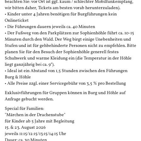
beachten Sie: vor Ort ist ggf. kaum / schlechter Mobilfunkempfang,
wir bitten daher, Tickets am besten vorab herunterzuladen).
• Kinder unter 4 Jahren benötigen für Burgführungen kein
Onlineticket
• Die Führungen dauern jeweils ca. 40 Minuten
• Der Fußweg von den Parkplätzen zur Sophienhöhle führt ca. 10-15
Minuten durch den Wald. Der Weg birgt einige Unebenheiten und
Stufen und ist für gehbehinderte Personen nicht zu empfehlen. Bitte
planen Sie für den Besuch der Sophienhöhle generell festes
Schuhwerk und warme Kleidung ein (die Temperatur in der Höhle
liegt ganzjährig bei ca. 9°).
• Ideal ist ein Abstand von 1,5 Stunden zwischen den Führungen
Burg & Höhle
• Alle Preise zzgl. einer Servicegebühr von 3,5 % pro Bestellung
Exklusivführungen für Gruppen können in Burg und Höhle auf
Anfrage gebucht werden.
Special für Familien:
"Märchen in der Drachenstube"
für Kinder ab 5 Jahre mit Begleitung
15. & 23. August 2026
jeweils 11:15/12:15/13:15/14:15 Uhr
Dauer: ca. 30 Minuten