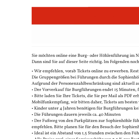
Zum
Haupt-
Inhalt
springen
Sie möchten online eine Burg- oder Höhlenführung im N
Dann sind Sie auf dieser Seite richtig. Im Folgenden noch
• Wir empfehlen, vorab Tickets online zu erwerben. Restt
Die Gruppengrößen bei Führungen durch die Sophienhöhle
Aufgrund der Personenzahlbeschränkung sind aktuell auc
• Der Vorverkauf für Burgführungen endet 15 Minuten,
• Bitte laden Sie Ihre Tickets, die Sie per Mail als PDF e
Mobilfunkempfang, wir bitten daher, Tickets am besten 
• Kinder unter 4 Jahren benötigen für Burgführungen ke
• Die Führungen dauern jeweils ca. 40 Minuten
• Der Fußweg von den Parkplätzen zur Sophienhöhle führ
empfehlen. Bitte planen Sie für den Besuch der Sophienh
• Ideal ist ein Abstand von 1,5 Stunden zwischen den F