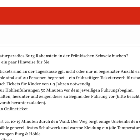
aturparadies Burg Rabenstein in der Fränkischen Schweiz buchen?
 ein paar Hinweise für Sie:
ickets sind an der Tageskasse ggf. nicht oder nur in begrenzter Anzahl erh
 sind auf 20 Personen begrenzt – ein frühzeitiger Ticketerwerb für stark
h Tickets für Kinder von 1-3 Jahren notwendig.
 für Höhlenführungen 30 Minuten vor dem jeweiligen Führungsbeginn.
rhalten, herunter und zeigen diese zu Beginn der Führung vor (bitte beachte
vorab herunterzuladen).
in Onlineticket
t ca. 10-15 Minuten durch den Wald. Der Weg birgt einige Unebenheiten 
öhle generell festes Schuhwerk und warme Kleidung ein (die Temperatur in 
ührungen Burg & Höhle