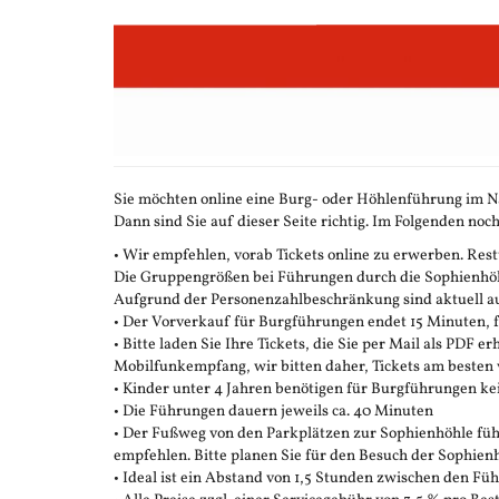
Zum
Haupt-
Inhalt
springen
Sie möchten online eine Burg- oder Höhlenführung im N
Dann sind Sie auf dieser Seite richtig. Im Folgenden noch
• Wir empfehlen, vorab Tickets online zu erwerben. Restt
Die Gruppengrößen bei Führungen durch die Sophienhöhle
Aufgrund der Personenzahlbeschränkung sind aktuell auc
• Der Vorverkauf für Burgführungen endet 15 Minuten,
• Bitte laden Sie Ihre Tickets, die Sie per Mail als PDF e
Mobilfunkempfang, wir bitten daher, Tickets am besten 
• Kinder unter 4 Jahren benötigen für Burgführungen ke
• Die Führungen dauern jeweils ca. 40 Minuten
• Der Fußweg von den Parkplätzen zur Sophienhöhle führ
empfehlen. Bitte planen Sie für den Besuch der Sophienh
• Ideal ist ein Abstand von 1,5 Stunden zwischen den F