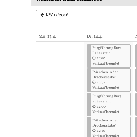
Woche
KW 15/2026
zur
Anzeige
Mo, 13.4.
Di, 14.4.
auswählen
Burgführung Burg
Rabenstein
11:00
Verkauf beendet
"Märchen in der
Drachenstube"
11:30
Verkauf beendet
Burgführung Burg
Rabenstein
12:00
Verkauf beendet
"Märchen in der
Drachenstube"
12:30
Verkauf beendet