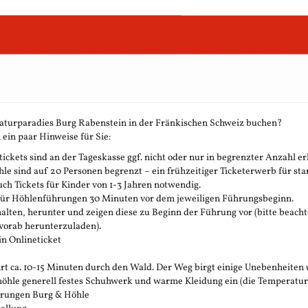
aturparadies Burg Rabenstein in der Fränkischen Schweiz buchen?
 ein paar Hinweise für Sie:
ickets sind an der Tageskasse ggf. nicht oder nur in begrenzter Anzahl erh
 sind auf 20 Personen begrenzt – ein frühzeitiger Ticketerwerb für stark
h Tickets für Kinder von 1-3 Jahren notwendig.
 für Höhlenführungen 30 Minuten vor dem jeweiligen Führungsbeginn.
rhalten, herunter und zeigen diese zu Beginn der Führung vor (bitte beachte
vorab herunterzuladen).
in Onlineticket
t ca. 10-15 Minuten durch den Wald. Der Weg birgt einige Unebenheiten 
öhle generell festes Schuhwerk und warme Kleidung ein (die Temperatur in 
ührungen Burg & Höhle