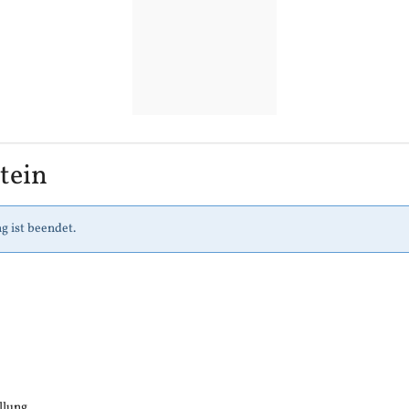
tein
g ist beendet.
llung.