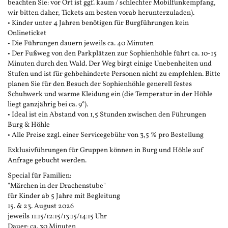
beachten Sie: vor Ort ist ggf. kaum / schlechter Mobilfunkempfang,
wir bitten daher, Tickets am besten vorab herunterzuladen).
• Kinder unter 4 Jahren benötigen für Burgführungen kein
Onlineticket
• Die Führungen dauern jeweils ca. 40 Minuten
• Der Fußweg von den Parkplätzen zur Sophienhöhle führt ca. 10-15
Minuten durch den Wald. Der Weg birgt einige Unebenheiten und
Stufen und ist für gehbehinderte Personen nicht zu empfehlen. Bitte
planen Sie für den Besuch der Sophienhöhle generell festes
Schuhwerk und warme Kleidung ein (die Temperatur in der Höhle
liegt ganzjährig bei ca. 9°).
• Ideal ist ein Abstand von 1,5 Stunden zwischen den Führungen
Burg & Höhle
• Alle Preise zzgl. einer Servicegebühr von 3,5 % pro Bestellung
Exklusivführungen für Gruppen können in Burg und Höhle auf
Anfrage gebucht werden.
Special für Familien:
"Märchen in der Drachenstube"
für Kinder ab 5 Jahre mit Begleitung
15. & 23. August 2026
jeweils 11:15/12:15/13:15/14:15 Uhr
Dauer: ca. 30 Minuten