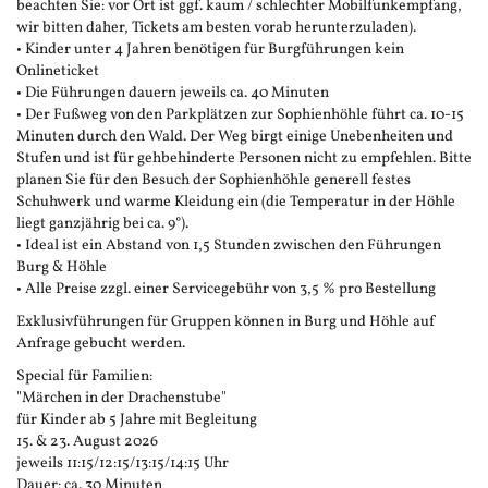
beachten Sie: vor Ort ist ggf. kaum / schlechter Mobilfunkempfang,
wir bitten daher, Tickets am besten vorab herunterzuladen).
• Kinder unter 4 Jahren benötigen für Burgführungen kein
Onlineticket
• Die Führungen dauern jeweils ca. 40 Minuten
• Der Fußweg von den Parkplätzen zur Sophienhöhle führt ca. 10-15
Minuten durch den Wald. Der Weg birgt einige Unebenheiten und
Stufen und ist für gehbehinderte Personen nicht zu empfehlen. Bitte
planen Sie für den Besuch der Sophienhöhle generell festes
Schuhwerk und warme Kleidung ein (die Temperatur in der Höhle
liegt ganzjährig bei ca. 9°).
• Ideal ist ein Abstand von 1,5 Stunden zwischen den Führungen
Burg & Höhle
• Alle Preise zzgl. einer Servicegebühr von 3,5 % pro Bestellung
Exklusivführungen für Gruppen können in Burg und Höhle auf
Anfrage gebucht werden.
Special für Familien:
"Märchen in der Drachenstube"
für Kinder ab 5 Jahre mit Begleitung
15. & 23. August 2026
jeweils 11:15/12:15/13:15/14:15 Uhr
Dauer: ca. 30 Minuten