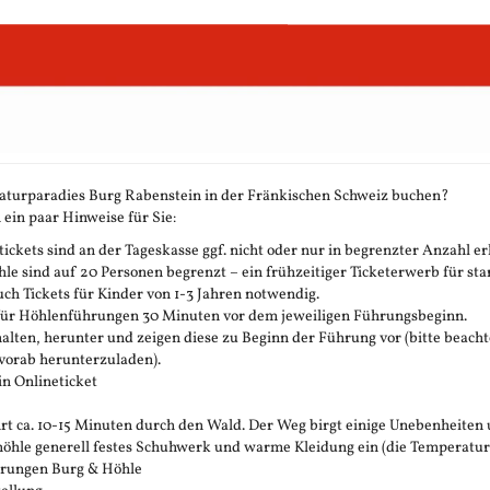
aturparadies Burg Rabenstein in der Fränkischen Schweiz buchen?
 ein paar Hinweise für Sie:
ickets sind an der Tageskasse ggf. nicht oder nur in begrenzter Anzahl erh
 sind auf 20 Personen begrenzt – ein frühzeitiger Ticketerwerb für stark
h Tickets für Kinder von 1-3 Jahren notwendig.
 für Höhlenführungen 30 Minuten vor dem jeweiligen Führungsbeginn.
rhalten, herunter und zeigen diese zu Beginn der Führung vor (bitte beachte
vorab herunterzuladen).
in Onlineticket
t ca. 10-15 Minuten durch den Wald. Der Weg birgt einige Unebenheiten 
öhle generell festes Schuhwerk und warme Kleidung ein (die Temperatur in 
ührungen Burg & Höhle