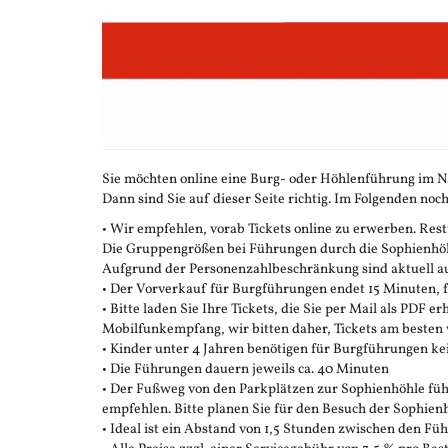
Zum
Haupt-
Inhalt
springen
Sie möchten online eine Burg- oder Höhlenführung im N
Dann sind Sie auf dieser Seite richtig. Im Folgenden noch
• Wir empfehlen, vorab Tickets online zu erwerben. Restt
Die Gruppengrößen bei Führungen durch die Sophienhöhle
Aufgrund der Personenzahlbeschränkung sind aktuell auc
• Der Vorverkauf für Burgführungen endet 15 Minuten,
• Bitte laden Sie Ihre Tickets, die Sie per Mail als PDF e
Mobilfunkempfang, wir bitten daher, Tickets am besten 
• Kinder unter 4 Jahren benötigen für Burgführungen ke
• Die Führungen dauern jeweils ca. 40 Minuten
• Der Fußweg von den Parkplätzen zur Sophienhöhle führ
empfehlen. Bitte planen Sie für den Besuch der Sophienh
• Ideal ist ein Abstand von 1,5 Stunden zwischen den F