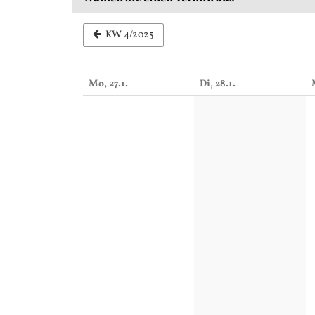
Woche
KW 4/2025
zur
Anzeige
Mo, 27.1.
Di, 28.1.
auswählen