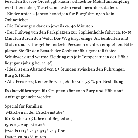
beachten Sie: vor Ort ist ggf. kaum / schlechter Mobilfunkempfang,
wir bitten daher, Tickets am besten vorab herunterzuladen).
• Kinder unter 4 Jahren benötigen für Burgführungen kein
Onlineticket
• Die Führungen dauern jeweils ca. 40 Minuten
• Der Fußweg von den Parkplätzen zur Sophienhöhle führt ca. 10-15
Minuten durch den Wald. Der Weg birgt einige Unebenheiten und
Stufen und ist für gehbehinderte Personen nicht zu empfehlen. Bitte
planen Sie für den Besuch der Sophienhöhle generell festes
Schuhwerk und warme Kleidung ein (die Temperatur in der Höhle
liegt ganzjährig bei ca. 9°).
• Ideal ist ein Abstand von 1,5 Stunden zwischen den Führungen
Burg & Höhle
• Alle Preise zzgl. einer Servicegebühr von 3,5 % pro Bestellung
Exklusivführungen für Gruppen können in Burg und Höhle auf
Anfrage gebucht werden.
Special für Familien:
"Märchen in der Drachenstube"
für Kinder ab 5 Jahre mit Begleitung
15. & 23. August 2026
jeweils 11:15/12:15/13:15/14:15 Uhr
Dauer: ca. 30 Minuten