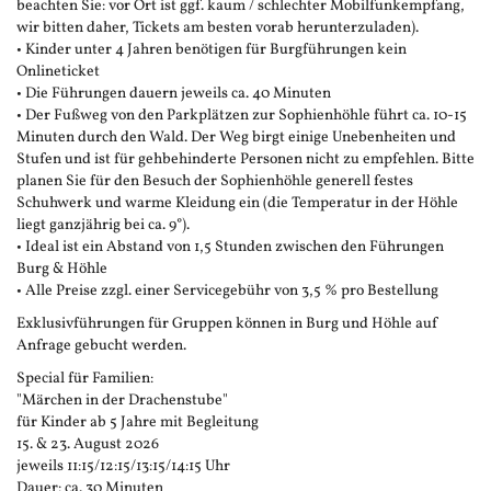
beachten Sie: vor Ort ist ggf. kaum / schlechter Mobilfunkempfang,
wir bitten daher, Tickets am besten vorab herunterzuladen).
• Kinder unter 4 Jahren benötigen für Burgführungen kein
Onlineticket
• Die Führungen dauern jeweils ca. 40 Minuten
• Der Fußweg von den Parkplätzen zur Sophienhöhle führt ca. 10-15
Minuten durch den Wald. Der Weg birgt einige Unebenheiten und
Stufen und ist für gehbehinderte Personen nicht zu empfehlen. Bitte
planen Sie für den Besuch der Sophienhöhle generell festes
Schuhwerk und warme Kleidung ein (die Temperatur in der Höhle
liegt ganzjährig bei ca. 9°).
• Ideal ist ein Abstand von 1,5 Stunden zwischen den Führungen
Burg & Höhle
• Alle Preise zzgl. einer Servicegebühr von 3,5 % pro Bestellung
Exklusivführungen für Gruppen können in Burg und Höhle auf
Anfrage gebucht werden.
Special für Familien:
"Märchen in der Drachenstube"
für Kinder ab 5 Jahre mit Begleitung
15. & 23. August 2026
jeweils 11:15/12:15/13:15/14:15 Uhr
Dauer: ca. 30 Minuten