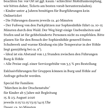
beachten Sie: vor Ort ist ggf. kaum / schlechter Mobilfunkempfang,
wir bitten daher, Tickets am besten vorab herunterzuladen).
• Kinder unter 4 Jahren benötigen für Burgführungen kein
Onlineticket
• Die Führungen dauern jeweils ca. 40 Minuten
• Der Fußweg von den Parkplätzen zur Sophienhöhle führt ca. 10-15
Minuten durch den Wald. Der Weg birgt einige Unebenheiten und
Stufen und ist für gehbehinderte Personen nicht zu empfehlen. Bitte
planen Sie für den Besuch der Sophienhöhle generell festes
Schuhwerk und warme Kleidung ein (die Temperatur in der Höhle
liegt ganzjährig bei ca. 9°).
• Ideal ist ein Abstand von 1,5 Stunden zwischen den Führungen
Burg & Höhle
• Alle Preise zzgl. einer Servicegebühr von 3,5 % pro Bestellung
Exklusivführungen für Gruppen können in Burg und Höhle auf
Anfrage gebucht werden.
Special für Familien:
"Märchen in der Drachenstube"
für Kinder ab 5 Jahre mit Begleitung
15. & 23. August 2026
jeweils 11:15/12:15/13:15/14:15 Uhr
Dauer: ca. 30 Minuten