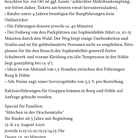
beachten Sie: vor Ort ist ggf. kaum / schlechter Mobilfunkempfang,
wir bitten daher, Tickets am besten vorab herunterzuladen).
• Kinder unter 4 Jahren benötigen für Burgführungen kein
Onlineticket
• Die Führungen dauern jeweils ca. 40 Minuten
• Der Fußweg von den Parkplätzen zur Sophienhöhle führt ca. 10-15
Minuten durch den Wald. Der Weg birgt einige Unebenheiten und
Stufen und ist für gehbehinderte Personen nicht zu empfehlen. Bitte
planen Sie für den Besuch der Sophienhöhle generell festes
Schuhwerk und warme Kleidung ein (die Temperatur in der Höhle
liegt ganzjährig bei ca. 9°).
• Ideal ist ein Abstand von 1,5 Stunden zwischen den Führungen
Burg & Höhle
• Alle Preise zzgl. einer Servicegebühr von 3,5 % pro Bestellung
Exklusivführungen für Gruppen können in Burg und Höhle auf
Anfrage gebucht werden.
Special für Familien:
"Märchen in der Drachenstube"
für Kinder ab 5 Jahre mit Begleitung
15. & 23. August 2026
jeweils 11:15/12:15/13:15/14:15 Uhr
Dauer: ca. 30 Minuten