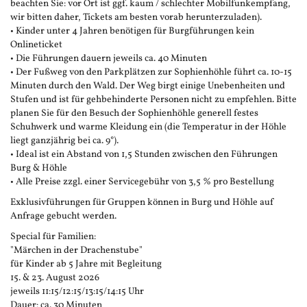
beachten Sie: vor Ort ist ggf. kaum / schlechter Mobilfunkempfang,
wir bitten daher, Tickets am besten vorab herunterzuladen).
• Kinder unter 4 Jahren benötigen für Burgführungen kein
Onlineticket
• Die Führungen dauern jeweils ca. 40 Minuten
• Der Fußweg von den Parkplätzen zur Sophienhöhle führt ca. 10-15
Minuten durch den Wald. Der Weg birgt einige Unebenheiten und
Stufen und ist für gehbehinderte Personen nicht zu empfehlen. Bitte
planen Sie für den Besuch der Sophienhöhle generell festes
Schuhwerk und warme Kleidung ein (die Temperatur in der Höhle
liegt ganzjährig bei ca. 9°).
• Ideal ist ein Abstand von 1,5 Stunden zwischen den Führungen
Burg & Höhle
• Alle Preise zzgl. einer Servicegebühr von 3,5 % pro Bestellung
Exklusivführungen für Gruppen können in Burg und Höhle auf
Anfrage gebucht werden.
Special für Familien:
"Märchen in der Drachenstube"
für Kinder ab 5 Jahre mit Begleitung
15. & 23. August 2026
jeweils 11:15/12:15/13:15/14:15 Uhr
Dauer: ca. 30 Minuten