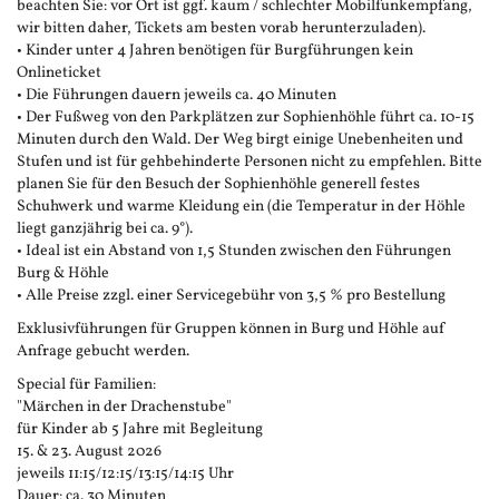
beachten Sie: vor Ort ist ggf. kaum / schlechter Mobilfunkempfang,
wir bitten daher, Tickets am besten vorab herunterzuladen).
• Kinder unter 4 Jahren benötigen für Burgführungen kein
Onlineticket
• Die Führungen dauern jeweils ca. 40 Minuten
• Der Fußweg von den Parkplätzen zur Sophienhöhle führt ca. 10-15
Minuten durch den Wald. Der Weg birgt einige Unebenheiten und
Stufen und ist für gehbehinderte Personen nicht zu empfehlen. Bitte
planen Sie für den Besuch der Sophienhöhle generell festes
Schuhwerk und warme Kleidung ein (die Temperatur in der Höhle
liegt ganzjährig bei ca. 9°).
• Ideal ist ein Abstand von 1,5 Stunden zwischen den Führungen
Burg & Höhle
• Alle Preise zzgl. einer Servicegebühr von 3,5 % pro Bestellung
Exklusivführungen für Gruppen können in Burg und Höhle auf
Anfrage gebucht werden.
Special für Familien:
"Märchen in der Drachenstube"
für Kinder ab 5 Jahre mit Begleitung
15. & 23. August 2026
jeweils 11:15/12:15/13:15/14:15 Uhr
Dauer: ca. 30 Minuten