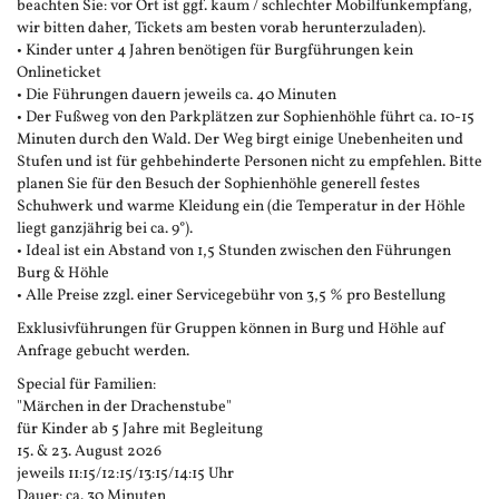
beachten Sie: vor Ort ist ggf. kaum / schlechter Mobilfunkempfang,
wir bitten daher, Tickets am besten vorab herunterzuladen).
• Kinder unter 4 Jahren benötigen für Burgführungen kein
Onlineticket
• Die Führungen dauern jeweils ca. 40 Minuten
• Der Fußweg von den Parkplätzen zur Sophienhöhle führt ca. 10-15
Minuten durch den Wald. Der Weg birgt einige Unebenheiten und
Stufen und ist für gehbehinderte Personen nicht zu empfehlen. Bitte
planen Sie für den Besuch der Sophienhöhle generell festes
Schuhwerk und warme Kleidung ein (die Temperatur in der Höhle
liegt ganzjährig bei ca. 9°).
• Ideal ist ein Abstand von 1,5 Stunden zwischen den Führungen
Burg & Höhle
• Alle Preise zzgl. einer Servicegebühr von 3,5 % pro Bestellung
Exklusivführungen für Gruppen können in Burg und Höhle auf
Anfrage gebucht werden.
Special für Familien:
"Märchen in der Drachenstube"
für Kinder ab 5 Jahre mit Begleitung
15. & 23. August 2026
jeweils 11:15/12:15/13:15/14:15 Uhr
Dauer: ca. 30 Minuten