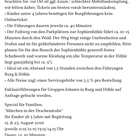
beachten Sie: vor Ort ist ggf. kaum / schlechter Mobilfunkempfang,
wir bitten daher, Tickets am besten vorab herunterzuladen).
• Kinder unter 4 Jahren benötigen für Burgführungen kein
Onlineticket
• Die Führungen dauern jeweils ca. 40 Minuten
• Der Fußweg von den Parkplätzen zur Sophienhöhle führt ca. 10-15
Minuten durch den Wald. Der Weg birgt einige Unebenheiten und
Stufen und ist für gehbehinderte Personen nicht zu empfehlen. Bitte
planen Sie für den Besuch der Sophienhöhle generell festes
Schuhwerk und warme Kleidung ein (die Temperatur in der Höhle
liegt ganzjährig bei ca. 9°).
• Ideal ist ein Abstand von 1,5 Stunden zwischen den Führungen
Burg & Höhle
• Alle Preise zzgl. einer Servicegebühr von 3,5 % pro Bestellung
Exklusivführungen für Gruppen können in Burg und Höhle auf
Anfrage gebucht werden.
Special für Familien:
"Märchen in der Drachenstube"
für Kinder ab 5 Jahre mit Begleitung
15. & 23. August 2026
jeweils 11:15/12:15/13:15/14:15 Uhr
Dauer: ca. 30 Minuten