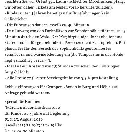
beachten Sie: vor Ort ist ggf. kaum / schlechter Mobilfunkempfang,
wir bitten daher, Tickets am besten vorab herunterzuladen).
• Kinder unter 4 Jahren benötigen für Burgführungen kein
Onlineticket
• Die Führungen dauern jeweils ca. 40 Minuten
• Der Fußweg von den Parkplätzen zur Sophienhöhle führt ca. 10-15
Minuten durch den Wald. Der Weg birgt einige Unebenheiten und
Stufen und ist für gehbehinderte Personen nicht zu empfehlen. Bitte
planen Sie für den Besuch der Sophienhöhle generell festes
Schuhwerk und warme Kleidung ein (die Temperatur in der Höhle
liegt ganzjährig bei ca. 9°).
• Ideal ist ein Abstand von 1,5 Stunden zwischen den Führungen
Burg & Höhle
• Alle Preise zzgl. einer Servicegebühr von 3,5 % pro Bestellung
Exklusivführungen für Gruppen können in Burg und Höhle auf
Anfrage gebucht werden.
Special für Familien:
"Märchen in der Drachenstube"
für Kinder ab 5 Jahre mit Begleitung
15. & 23. August 2026
jeweils 11:15/12:15/13:15/14:15 Uhr
Dauer: ca. 30 Minuten