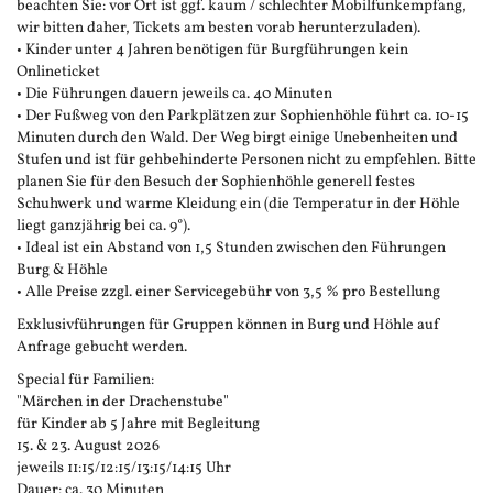
beachten Sie: vor Ort ist ggf. kaum / schlechter Mobilfunkempfang,
wir bitten daher, Tickets am besten vorab herunterzuladen).
• Kinder unter 4 Jahren benötigen für Burgführungen kein
Onlineticket
• Die Führungen dauern jeweils ca. 40 Minuten
• Der Fußweg von den Parkplätzen zur Sophienhöhle führt ca. 10-15
Minuten durch den Wald. Der Weg birgt einige Unebenheiten und
Stufen und ist für gehbehinderte Personen nicht zu empfehlen. Bitte
planen Sie für den Besuch der Sophienhöhle generell festes
Schuhwerk und warme Kleidung ein (die Temperatur in der Höhle
liegt ganzjährig bei ca. 9°).
• Ideal ist ein Abstand von 1,5 Stunden zwischen den Führungen
Burg & Höhle
• Alle Preise zzgl. einer Servicegebühr von 3,5 % pro Bestellung
Exklusivführungen für Gruppen können in Burg und Höhle auf
Anfrage gebucht werden.
Special für Familien:
"Märchen in der Drachenstube"
für Kinder ab 5 Jahre mit Begleitung
15. & 23. August 2026
jeweils 11:15/12:15/13:15/14:15 Uhr
Dauer: ca. 30 Minuten