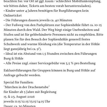
beachten Sie: vor Ort ist ggf. kaum / schlechter Mobilfunkempfang,
wir bitten daher, Tickets am besten vorab herunterzuladen).
• Kinder unter 4 Jahren benötigen für Burgführungen kein
Onlineticket
• Die Führungen dauern jeweils ca. 40 Minuten
• Der Fußweg von den Parkplätzen zur Sophienhöhle führt ca. 10-15
Minuten durch den Wald. Der Weg birgt einige Unebenheiten und
Stufen und ist für gehbehinderte Personen nicht zu empfehlen. Bitte
planen Sie für den Besuch der Sophienhöhle generell festes
Schuhwerk und warme Kleidung ein (die Temperatur in der Höhle
liegt ganzjährig bei ca. 9°).
• Ideal ist ein Abstand von 1,5 Stunden zwischen den Führungen
Burg & Höhle
• Alle Preise zzgl. einer Servicegebühr von 3,5 % pro Bestellung
Exklusivführungen für Gruppen können in Burg und Höhle auf
Anfrage gebucht werden.
Special für Familien:
"Märchen in der Drachenstube"
für Kinder ab 5 Jahre mit Begleitung
15. & 23. August 2026
jeweils 11:15/12:15/13:15/14:15 Uhr
Dauer: ca. 30 Minuten