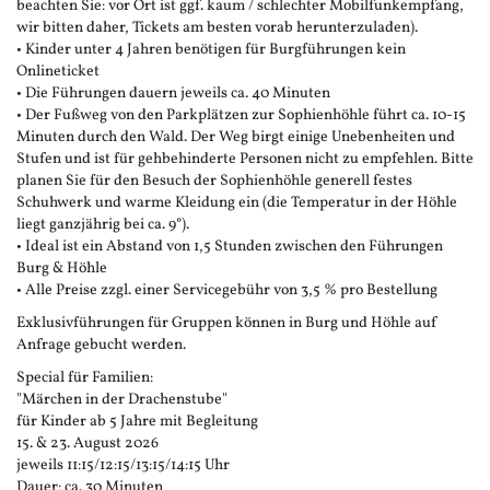
beachten Sie: vor Ort ist ggf. kaum / schlechter Mobilfunkempfang,
wir bitten daher, Tickets am besten vorab herunterzuladen).
• Kinder unter 4 Jahren benötigen für Burgführungen kein
Onlineticket
• Die Führungen dauern jeweils ca. 40 Minuten
• Der Fußweg von den Parkplätzen zur Sophienhöhle führt ca. 10-15
Minuten durch den Wald. Der Weg birgt einige Unebenheiten und
Stufen und ist für gehbehinderte Personen nicht zu empfehlen. Bitte
planen Sie für den Besuch der Sophienhöhle generell festes
Schuhwerk und warme Kleidung ein (die Temperatur in der Höhle
liegt ganzjährig bei ca. 9°).
• Ideal ist ein Abstand von 1,5 Stunden zwischen den Führungen
Burg & Höhle
• Alle Preise zzgl. einer Servicegebühr von 3,5 % pro Bestellung
Exklusivführungen für Gruppen können in Burg und Höhle auf
Anfrage gebucht werden.
Special für Familien:
"Märchen in der Drachenstube"
für Kinder ab 5 Jahre mit Begleitung
15. & 23. August 2026
jeweils 11:15/12:15/13:15/14:15 Uhr
Dauer: ca. 30 Minuten