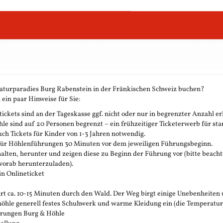
aturparadies Burg Rabenstein in der Fränkischen Schweiz buchen?
 ein paar Hinweise für Sie:
ickets sind an der Tageskasse ggf. nicht oder nur in begrenzter Anzahl erh
 sind auf 20 Personen begrenzt – ein frühzeitiger Ticketerwerb für stark
h Tickets für Kinder von 1-3 Jahren notwendig.
 für Höhlenführungen 30 Minuten vor dem jeweiligen Führungsbeginn.
rhalten, herunter und zeigen diese zu Beginn der Führung vor (bitte beachte
vorab herunterzuladen).
in Onlineticket
t ca. 10-15 Minuten durch den Wald. Der Weg birgt einige Unebenheiten 
öhle generell festes Schuhwerk und warme Kleidung ein (die Temperatur in 
ührungen Burg & Höhle