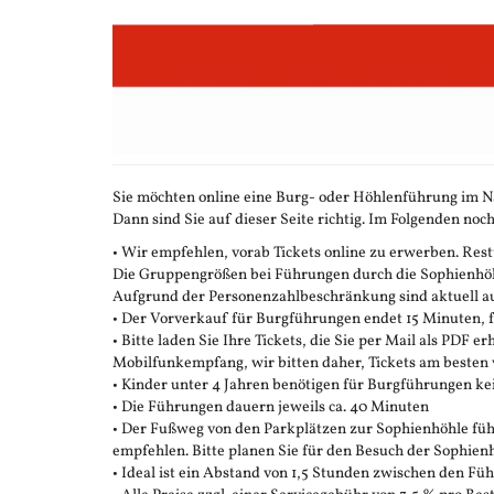
Zum
Haupt-
Inhalt
springen
Sie möchten online eine Burg- oder Höhlenführung im N
Dann sind Sie auf dieser Seite richtig. Im Folgenden noch
• Wir empfehlen, vorab Tickets online zu erwerben. Restt
Die Gruppengrößen bei Führungen durch die Sophienhöhle
Aufgrund der Personenzahlbeschränkung sind aktuell auc
• Der Vorverkauf für Burgführungen endet 15 Minuten,
• Bitte laden Sie Ihre Tickets, die Sie per Mail als PDF e
Mobilfunkempfang, wir bitten daher, Tickets am besten 
• Kinder unter 4 Jahren benötigen für Burgführungen ke
• Die Führungen dauern jeweils ca. 40 Minuten
• Der Fußweg von den Parkplätzen zur Sophienhöhle führ
empfehlen. Bitte planen Sie für den Besuch der Sophienh
• Ideal ist ein Abstand von 1,5 Stunden zwischen den F