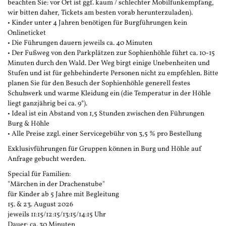
beachten Sie: vor Ort ist ggf. kaum / schlechter Mobilfunkempfang,
wir bitten daher, Tickets am besten vorab herunterzuladen).
• Kinder unter 4 Jahren benötigen für Burgführungen kein
Onlineticket
• Die Führungen dauern jeweils ca. 40 Minuten
• Der Fußweg von den Parkplätzen zur Sophienhöhle führt ca. 10-15
Minuten durch den Wald. Der Weg birgt einige Unebenheiten und
Stufen und ist für gehbehinderte Personen nicht zu empfehlen. Bitte
planen Sie für den Besuch der Sophienhöhle generell festes
Schuhwerk und warme Kleidung ein (die Temperatur in der Höhle
liegt ganzjährig bei ca. 9°).
• Ideal ist ein Abstand von 1,5 Stunden zwischen den Führungen
Burg & Höhle
• Alle Preise zzgl. einer Servicegebühr von 3,5 % pro Bestellung
Exklusivführungen für Gruppen können in Burg und Höhle auf
Anfrage gebucht werden.
Special für Familien:
"Märchen in der Drachenstube"
für Kinder ab 5 Jahre mit Begleitung
15. & 23. August 2026
jeweils 11:15/12:15/13:15/14:15 Uhr
Dauer: ca. 30 Minuten