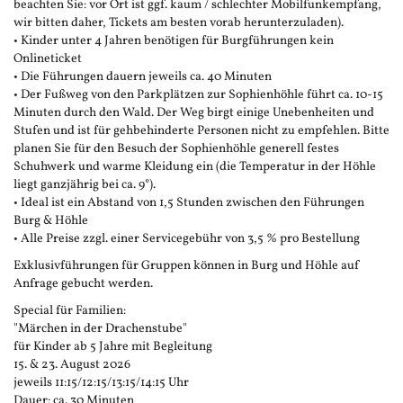
beachten Sie: vor Ort ist ggf. kaum / schlechter Mobilfunkempfang,
wir bitten daher, Tickets am besten vorab herunterzuladen).
• Kinder unter 4 Jahren benötigen für Burgführungen kein
Onlineticket
• Die Führungen dauern jeweils ca. 40 Minuten
• Der Fußweg von den Parkplätzen zur Sophienhöhle führt ca. 10-15
Minuten durch den Wald. Der Weg birgt einige Unebenheiten und
Stufen und ist für gehbehinderte Personen nicht zu empfehlen. Bitte
planen Sie für den Besuch der Sophienhöhle generell festes
Schuhwerk und warme Kleidung ein (die Temperatur in der Höhle
liegt ganzjährig bei ca. 9°).
• Ideal ist ein Abstand von 1,5 Stunden zwischen den Führungen
Burg & Höhle
• Alle Preise zzgl. einer Servicegebühr von 3,5 % pro Bestellung
Exklusivführungen für Gruppen können in Burg und Höhle auf
Anfrage gebucht werden.
Special für Familien:
"Märchen in der Drachenstube"
für Kinder ab 5 Jahre mit Begleitung
15. & 23. August 2026
jeweils 11:15/12:15/13:15/14:15 Uhr
Dauer: ca. 30 Minuten