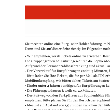
Zum
Haupt-
Inhalt
springen
Sie möchten online eine Burg- oder Höhlenführung im N
Dann sind Sie auf dieser Seite richtig. Im Folgenden noch
• Wir empfehlen, vorab Tickets online zu erwerben. Restt
Die Gruppengrößen bei Führungen durch die Sophienhöhle
Aufgrund der Personenzahlbeschränkung sind aktuell auc
• Der Vorverkauf für Burgführungen endet 15 Minuten,
• Bitte laden Sie Ihre Tickets, die Sie per Mail als PDF e
Mobilfunkempfang, wir bitten daher, Tickets am besten 
• Kinder unter 4 Jahren benötigen für Burgführungen ke
• Die Führungen dauern jeweils ca. 40 Minuten
• Der Fußweg von den Parkplätzen zur Sophienhöhle führ
empfehlen. Bitte planen Sie für den Besuch der Sophienh
• Ideal ist ein Abstand von 1,5 Stunden zwischen den F