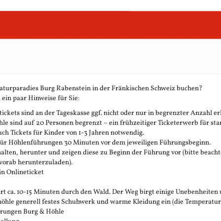
aturparadies Burg Rabenstein in der Fränkischen Schweiz buchen?
 ein paar Hinweise für Sie:
ickets sind an der Tageskasse ggf. nicht oder nur in begrenzter Anzahl erh
 sind auf 20 Personen begrenzt – ein frühzeitiger Ticketerwerb für stark
h Tickets für Kinder von 1-3 Jahren notwendig.
 für Höhlenführungen 30 Minuten vor dem jeweiligen Führungsbeginn.
rhalten, herunter und zeigen diese zu Beginn der Führung vor (bitte beachte
vorab herunterzuladen).
in Onlineticket
t ca. 10-15 Minuten durch den Wald. Der Weg birgt einige Unebenheiten 
öhle generell festes Schuhwerk und warme Kleidung ein (die Temperatur in 
ührungen Burg & Höhle