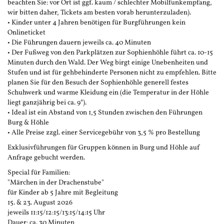
beachten Sie: vor Ort ist ggf. kaum / schlechter Mobilfunkempfang,
wir bitten daher, Tickets am besten vorab herunterzuladen).
• Kinder unter 4 Jahren benötigen für Burgführungen kein
Onlineticket
• Die Führungen dauern jeweils ca. 40 Minuten
• Der Fußweg von den Parkplätzen zur Sophienhöhle führt ca. 10-15
Minuten durch den Wald. Der Weg birgt einige Unebenheiten und
Stufen und ist für gehbehinderte Personen nicht zu empfehlen. Bitte
planen Sie für den Besuch der Sophienhöhle generell festes
Schuhwerk und warme Kleidung ein (die Temperatur in der Höhle
liegt ganzjährig bei ca. 9°).
• Ideal ist ein Abstand von 1,5 Stunden zwischen den Führungen
Burg & Höhle
• Alle Preise zzgl. einer Servicegebühr von 3,5 % pro Bestellung
Exklusivführungen für Gruppen können in Burg und Höhle auf
Anfrage gebucht werden.
Special für Familien:
"Märchen in der Drachenstube"
für Kinder ab 5 Jahre mit Begleitung
15. & 23. August 2026
jeweils 11:15/12:15/13:15/14:15 Uhr
Dauer: ca. 30 Minuten