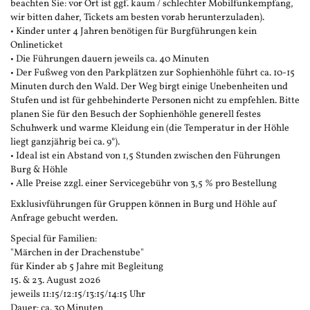
beachten Sie: vor Ort ist ggf. kaum / schlechter Mobilfunkempfang,
wir bitten daher, Tickets am besten vorab herunterzuladen).
• Kinder unter 4 Jahren benötigen für Burgführungen kein
Onlineticket
• Die Führungen dauern jeweils ca. 40 Minuten
• Der Fußweg von den Parkplätzen zur Sophienhöhle führt ca. 10-15
Minuten durch den Wald. Der Weg birgt einige Unebenheiten und
Stufen und ist für gehbehinderte Personen nicht zu empfehlen. Bitte
planen Sie für den Besuch der Sophienhöhle generell festes
Schuhwerk und warme Kleidung ein (die Temperatur in der Höhle
liegt ganzjährig bei ca. 9°).
• Ideal ist ein Abstand von 1,5 Stunden zwischen den Führungen
Burg & Höhle
• Alle Preise zzgl. einer Servicegebühr von 3,5 % pro Bestellung
Exklusivführungen für Gruppen können in Burg und Höhle auf
Anfrage gebucht werden.
Special für Familien:
"Märchen in der Drachenstube"
für Kinder ab 5 Jahre mit Begleitung
15. & 23. August 2026
jeweils 11:15/12:15/13:15/14:15 Uhr
Dauer: ca. 30 Minuten