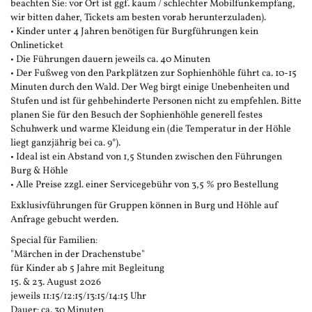
beachten Sie: vor Ort ist ggf. kaum / schlechter Mobilfunkempfang,
wir bitten daher, Tickets am besten vorab herunterzuladen).
• Kinder unter 4 Jahren benötigen für Burgführungen kein
Onlineticket
• Die Führungen dauern jeweils ca. 40 Minuten
• Der Fußweg von den Parkplätzen zur Sophienhöhle führt ca. 10-15
Minuten durch den Wald. Der Weg birgt einige Unebenheiten und
Stufen und ist für gehbehinderte Personen nicht zu empfehlen. Bitte
planen Sie für den Besuch der Sophienhöhle generell festes
Schuhwerk und warme Kleidung ein (die Temperatur in der Höhle
liegt ganzjährig bei ca. 9°).
• Ideal ist ein Abstand von 1,5 Stunden zwischen den Führungen
Burg & Höhle
• Alle Preise zzgl. einer Servicegebühr von 3,5 % pro Bestellung
Exklusivführungen für Gruppen können in Burg und Höhle auf
Anfrage gebucht werden.
Special für Familien:
"Märchen in der Drachenstube"
für Kinder ab 5 Jahre mit Begleitung
15. & 23. August 2026
jeweils 11:15/12:15/13:15/14:15 Uhr
Dauer: ca. 30 Minuten