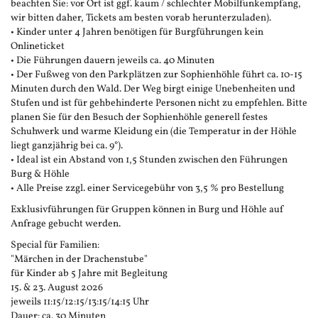
beachten Sie: vor Ort ist ggf. kaum / schlechter Mobilfunkempfang,
wir bitten daher, Tickets am besten vorab herunterzuladen).
• Kinder unter 4 Jahren benötigen für Burgführungen kein
Onlineticket
• Die Führungen dauern jeweils ca. 40 Minuten
• Der Fußweg von den Parkplätzen zur Sophienhöhle führt ca. 10-15
Minuten durch den Wald. Der Weg birgt einige Unebenheiten und
Stufen und ist für gehbehinderte Personen nicht zu empfehlen. Bitte
planen Sie für den Besuch der Sophienhöhle generell festes
Schuhwerk und warme Kleidung ein (die Temperatur in der Höhle
liegt ganzjährig bei ca. 9°).
• Ideal ist ein Abstand von 1,5 Stunden zwischen den Führungen
Burg & Höhle
• Alle Preise zzgl. einer Servicegebühr von 3,5 % pro Bestellung
Exklusivführungen für Gruppen können in Burg und Höhle auf
Anfrage gebucht werden.
Special für Familien:
"Märchen in der Drachenstube"
für Kinder ab 5 Jahre mit Begleitung
15. & 23. August 2026
jeweils 11:15/12:15/13:15/14:15 Uhr
Dauer: ca. 30 Minuten