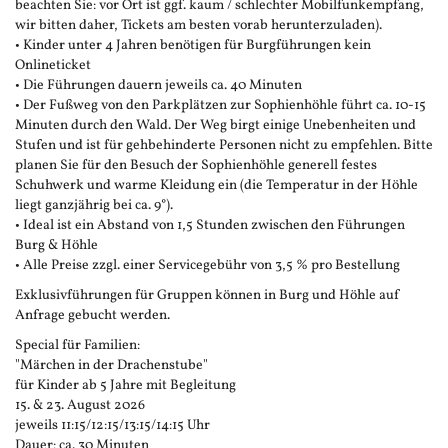
beachten Sie: vor Ort ist ggf. kaum / schlechter Mobilfunkempfang,
wir bitten daher, Tickets am besten vorab herunterzuladen).
• Kinder unter 4 Jahren benötigen für Burgführungen kein
Onlineticket
• Die Führungen dauern jeweils ca. 40 Minuten
• Der Fußweg von den Parkplätzen zur Sophienhöhle führt ca. 10-15
Minuten durch den Wald. Der Weg birgt einige Unebenheiten und
Stufen und ist für gehbehinderte Personen nicht zu empfehlen. Bitte
planen Sie für den Besuch der Sophienhöhle generell festes
Schuhwerk und warme Kleidung ein (die Temperatur in der Höhle
liegt ganzjährig bei ca. 9°).
• Ideal ist ein Abstand von 1,5 Stunden zwischen den Führungen
Burg & Höhle
• Alle Preise zzgl. einer Servicegebühr von 3,5 % pro Bestellung
Exklusivführungen für Gruppen können in Burg und Höhle auf
Anfrage gebucht werden.
Special für Familien:
"Märchen in der Drachenstube"
für Kinder ab 5 Jahre mit Begleitung
15. & 23. August 2026
jeweils 11:15/12:15/13:15/14:15 Uhr
Dauer: ca. 30 Minuten