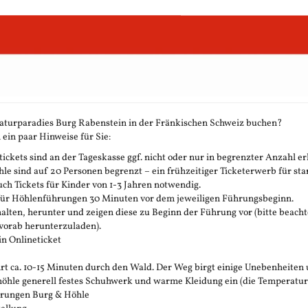
aturparadies Burg Rabenstein in der Fränkischen Schweiz buchen?
 ein paar Hinweise für Sie:
ickets sind an der Tageskasse ggf. nicht oder nur in begrenzter Anzahl erh
 sind auf 20 Personen begrenzt – ein frühzeitiger Ticketerwerb für stark
h Tickets für Kinder von 1-3 Jahren notwendig.
 für Höhlenführungen 30 Minuten vor dem jeweiligen Führungsbeginn.
rhalten, herunter und zeigen diese zu Beginn der Führung vor (bitte beachte
vorab herunterzuladen).
in Onlineticket
t ca. 10-15 Minuten durch den Wald. Der Weg birgt einige Unebenheiten 
öhle generell festes Schuhwerk und warme Kleidung ein (die Temperatur in 
ührungen Burg & Höhle