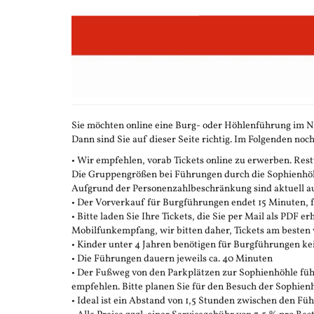
Zum
Haupt-
Inhalt
springen
Sie möchten online eine Burg- oder Höhlenführung im N
Dann sind Sie auf dieser Seite richtig. Im Folgenden noch
• Wir empfehlen, vorab Tickets online zu erwerben. Restt
Die Gruppengrößen bei Führungen durch die Sophienhöhle
Aufgrund der Personenzahlbeschränkung sind aktuell auc
• Der Vorverkauf für Burgführungen endet 15 Minuten,
• Bitte laden Sie Ihre Tickets, die Sie per Mail als PDF e
Mobilfunkempfang, wir bitten daher, Tickets am besten 
• Kinder unter 4 Jahren benötigen für Burgführungen ke
• Die Führungen dauern jeweils ca. 40 Minuten
• Der Fußweg von den Parkplätzen zur Sophienhöhle führ
empfehlen. Bitte planen Sie für den Besuch der Sophienh
• Ideal ist ein Abstand von 1,5 Stunden zwischen den F