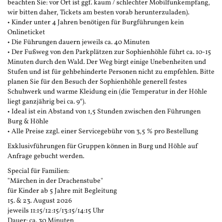
beachten Sie: vor Ort ist ggf. kaum / schlechter Mobilfunkempfang,
wir bitten daher, Tickets am besten vorab herunterzuladen).
• Kinder unter 4 Jahren benötigen für Burgführungen kein
Onlineticket
• Die Führungen dauern jeweils ca. 40 Minuten
• Der Fußweg von den Parkplätzen zur Sophienhöhle führt ca. 10-15
Minuten durch den Wald. Der Weg birgt einige Unebenheiten und
Stufen und ist für gehbehinderte Personen nicht zu empfehlen. Bitte
planen Sie für den Besuch der Sophienhöhle generell festes
Schuhwerk und warme Kleidung ein (die Temperatur in der Höhle
liegt ganzjährig bei ca. 9°).
• Ideal ist ein Abstand von 1,5 Stunden zwischen den Führungen
Burg & Höhle
• Alle Preise zzgl. einer Servicegebühr von 3,5 % pro Bestellung
Exklusivführungen für Gruppen können in Burg und Höhle auf
Anfrage gebucht werden.
Special für Familien:
"Märchen in der Drachenstube"
für Kinder ab 5 Jahre mit Begleitung
15. & 23. August 2026
jeweils 11:15/12:15/13:15/14:15 Uhr
Dauer: ca. 30 Minuten