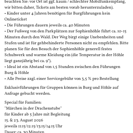
beachten Sie: vor Ort ist ggf. kaum / schlechter Mobilfunkempfang,
wir bitten daher, Tickets am besten vorab herunterzuladen).
• Kinder unter 4 Jahren benötigen für Burgführungen kein
Onlineticket
• Die Führungen dauern jeweils ca. 40 Minuten
• Der Fußweg von den Parkplätzen zur Sophienhöhle führt ca. 10-15
Minuten durch den Wald. Der Weg birgt einige Unebenheiten und
Stufen und ist für gehbehinderte Personen nicht zu empfehlen. Bitte
planen Sie für den Besuch der Sophienhöhle generell festes
Schuhwerk und warme Kleidung ein (die Temperatur in der Höhle
liegt ganzjährig bei ca. 9°).
• Ideal ist ein Abstand von 1,5 Stunden zwischen den Führungen
Burg & Höhle
• Alle Preise zzgl. einer Servicegebühr von 3,5 % pro Bestellung
Exklusivführungen für Gruppen können in Burg und Höhle auf
Anfrage gebucht werden.
Special für Familien:
"Märchen in der Drachenstube"
für Kinder ab 5 Jahre mit Begleitung
15. & 23. August 2026
jeweils 11:15/12:15/13:15/14:15 Uhr
Dauer: ca. 30 Minuten