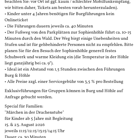
beachten Sie: vor Ort ist ggf. kaum / schlechter Mobilfunkempfang,
wir bitten daher, Tickets am besten vorab herunterzuladen).
• Kinder unter 4 Jahren benötigen für Burgführungen kein
Onlineticket
• Die Führungen dauern jeweils ca. 40 Minuten
• Der Fußweg von den Parkplätzen zur Sophienhöhle führt ca. 10-15
Minuten durch den Wald. Der Weg birgt einige Unebenheiten und
Stufen und ist für gehbehinderte Personen nicht zu empfehlen. Bitte
planen Sie für den Besuch der Sophienhöhle generell festes
Schuhwerk und warme Kleidung ein (die Temperatur in der Höhle
liegt ganzjährig bei ca. 9°).
• Ideal ist ein Abstand von 1,5 Stunden zwischen den Führungen
Burg & Höhle
• Alle Preise zzgl. einer Servicegebühr von 3,5 % pro Bestellung
Exklusivführungen für Gruppen können in Burg und Höhle auf
Anfrage gebucht werden.
Special für Familien:
"Märchen in der Drachenstube"
für Kinder ab 5 Jahre mit Begleitung
15. & 23. August 2026
jeweils 11:15/12:15/13:15/14:15 Uhr
Dauer: ca. 30 Minuten