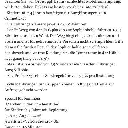
beachten Sie: vor Ort ist ggf. kaum / schlechter Mobilfunkempfang,
wir bitten daher, Tickets am besten vorab herunterzuladen).
• Kinder unter 4 Jahren benötigen für Burgführungen kein
Onlineticket
• Die Führungen dauern jeweils ca. 40 Minuten
• Der Fußweg von den Parkplätzen zur Sophienhöhle führt ca. 10-15
Minuten durch den Wald. Der Weg birgt einige Unebenheiten und
Stufen und ist für gehbehinderte Personen nicht zu empfehlen. Bitte
planen Sie für den Besuch der Sophienhöhle generell festes
Schuhwerk und warme Kleidung ein (die Temperatur in der Höhle
liegt ganzjährig bei ca. 9°).
• Ideal ist ein Abstand von 1,5 Stunden zwischen den Führungen
Burg & Höhle
• Alle Preise zzgl. einer Servicegebühr von 3,5 % pro Bestellung
Exklusivführungen für Gruppen können in Burg und Höhle auf
Anfrage gebucht werden.
Special für Familien:
"Märchen in der Drachenstube"
für Kinder ab 5 Jahre mit Begleitung
15. & 23. August 2026
jeweils 11:15/12:15/13:15/14:15 Uhr
Dauer: ca. 30 Minuten