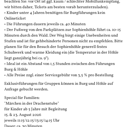
beachten Sie: vor Ort ist ggf. kaum / schlechter Mobilfunkempfang,
wir bitten daher, Tickets am besten vorab herunterzuladen).
• Kinder unter 4 Jahren benötigen für Burgführungen kein
Onlineticket
• Die Führungen dauern jeweils ca. 40 Minuten
• Der Fußweg von den Parkplätzen zur Sophienhöhle führt ca. 10-15
Minuten durch den Wald. Der Weg birgt einige Unebenheiten und
Stufen und ist für gehbehinderte Personen nicht zu empfehlen. Bitte
planen Sie für den Besuch der Sophienhöhle generell festes
Schuhwerk und warme Kleidung ein (die Temperatur in der Höhle
liegt ganzjährig bei ca. 9°).
• Ideal ist ein Abstand von 1,5 Stunden zwischen den Führungen
Burg & Höhle
• Alle Preise zzgl. einer Servicegebühr von 3,5 % pro Bestellung
Exklusivführungen für Gruppen können in Burg und Höhle auf
Anfrage gebucht werden.
Special für Familien:
"Märchen in der Drachenstube"
für Kinder ab 5 Jahre mit Begleitung
15. & 23. August 2026
jeweils 11:15/12:15/13:15/14:15 Uhr
Dauer: ca. 30 Minuten