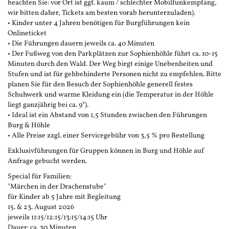
beachten Sie: vor Ort ist ggf. kaum / schlechter Mobilfunkempfang,
wir bitten daher, Tickets am besten vorab herunterzuladen).
• Kinder unter 4 Jahren benötigen für Burgführungen kein
Onlineticket
• Die Führungen dauern jeweils ca. 40 Minuten
• Der Fußweg von den Parkplätzen zur Sophienhöhle führt ca. 10-15
Minuten durch den Wald. Der Weg birgt einige Unebenheiten und
Stufen und ist für gehbehinderte Personen nicht zu empfehlen. Bitte
planen Sie für den Besuch der Sophienhöhle generell festes
Schuhwerk und warme Kleidung ein (die Temperatur in der Höhle
liegt ganzjährig bei ca. 9°).
• Ideal ist ein Abstand von 1,5 Stunden zwischen den Führungen
Burg & Höhle
• Alle Preise zzgl. einer Servicegebühr von 3,5 % pro Bestellung
Exklusivführungen für Gruppen können in Burg und Höhle auf
Anfrage gebucht werden.
Special für Familien:
"Märchen in der Drachenstube"
für Kinder ab 5 Jahre mit Begleitung
15. & 23. August 2026
jeweils 11:15/12:15/13:15/14:15 Uhr
Dauer: ca. 30 Minuten