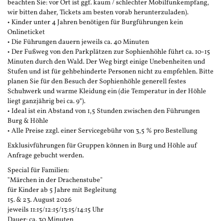
beachten Sie: vor Ort ist ggf. kaum / schlechter Mobilfunkempfang,
wir bitten daher, Tickets am besten vorab herunterzuladen).
• Kinder unter 4 Jahren benötigen für Burgführungen kein
Onlineticket
• Die Führungen dauern jeweils ca. 40 Minuten
• Der Fußweg von den Parkplätzen zur Sophienhöhle führt ca. 10-15
Minuten durch den Wald. Der Weg birgt einige Unebenheiten und
Stufen und ist für gehbehinderte Personen nicht zu empfehlen. Bitte
planen Sie für den Besuch der Sophienhöhle generell festes
Schuhwerk und warme Kleidung ein (die Temperatur in der Höhle
liegt ganzjährig bei ca. 9°).
• Ideal ist ein Abstand von 1,5 Stunden zwischen den Führungen
Burg & Höhle
• Alle Preise zzgl. einer Servicegebühr von 3,5 % pro Bestellung
Exklusivführungen für Gruppen können in Burg und Höhle auf
Anfrage gebucht werden.
Special für Familien:
"Märchen in der Drachenstube"
für Kinder ab 5 Jahre mit Begleitung
15. & 23. August 2026
jeweils 11:15/12:15/13:15/14:15 Uhr
Dauer: ca. 30 Minuten