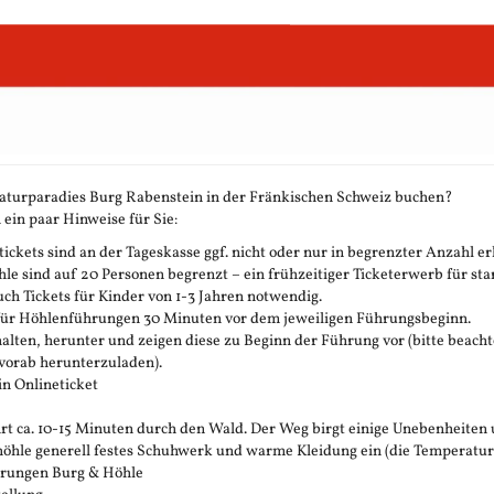
aturparadies Burg Rabenstein in der Fränkischen Schweiz buchen?
 ein paar Hinweise für Sie:
ickets sind an der Tageskasse ggf. nicht oder nur in begrenzter Anzahl erh
 sind auf 20 Personen begrenzt – ein frühzeitiger Ticketerwerb für stark
h Tickets für Kinder von 1-3 Jahren notwendig.
 für Höhlenführungen 30 Minuten vor dem jeweiligen Führungsbeginn.
rhalten, herunter und zeigen diese zu Beginn der Führung vor (bitte beachte
vorab herunterzuladen).
in Onlineticket
t ca. 10-15 Minuten durch den Wald. Der Weg birgt einige Unebenheiten 
öhle generell festes Schuhwerk und warme Kleidung ein (die Temperatur in 
ührungen Burg & Höhle