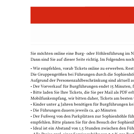
Zum
Haupt-
Inhalt
springen
Sie möchten online eine Burg- oder Höhlenführung im N
Dann sind Sie auf dieser Seite richtig. Im Folgenden noch
• Wir empfehlen, vorab Tickets online zu erwerben. Restt
Die Gruppengrößen bei Führungen durch die Sophienhöhle
Aufgrund der Personenzahlbeschränkung sind aktuell auc
• Der Vorverkauf für Burgführungen endet 15 Minuten,
• Bitte laden Sie Ihre Tickets, die Sie per Mail als PDF e
Mobilfunkempfang, wir bitten daher, Tickets am besten 
• Kinder unter 4 Jahren benötigen für Burgführungen ke
• Die Führungen dauern jeweils ca. 40 Minuten
• Der Fußweg von den Parkplätzen zur Sophienhöhle führ
empfehlen. Bitte planen Sie für den Besuch der Sophienh
• Ideal ist ein Abstand von 1,5 Stunden zwischen den F