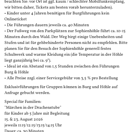
beachten Sie: vor Ort ist ggf. kaum / schlechter Mobilfunkempfang,
wir bitten daher, Tickets am besten vorab herunterzuladen).
• Kinder unter 4 Jahren benötigen für Burgführungen kein
Onlineticket
• Die Führungen dauern jeweils ca. 40 Minuten
• Der Fußweg von den Parkplätzen zur Sophienhöhle führt ca. 10-15
Minuten durch den Wald. Der Weg birgt einige Unebenheiten und
Stufen und ist für gehbehinderte Personen nicht zu empfehlen. Bitte
planen Sie für den Besuch der Sophienhöhle generell festes
Schuhwerk und warme Kleidung ein (die Temperatur in der Höhle
liegt ganzjährig bei ca. 9°).
• Ideal ist ein Abstand von 1,5 Stunden zwischen den Führungen
Burg & Höhle
• Alle Preise zzgl. einer Servicegebühr von 3,5 % pro Bestellung
Exklusivführungen für Gruppen können in Burg und Höhle auf
Anfrage gebucht werden.
Special für Familien:
"Märchen in der Drachenstube"
für Kinder ab 5 Jahre mit Begleitung
15. & 23. August 2026
jeweils 11:15/12:15/13:15/14:15 Uhr
Dauer: ca. 30 Minuten