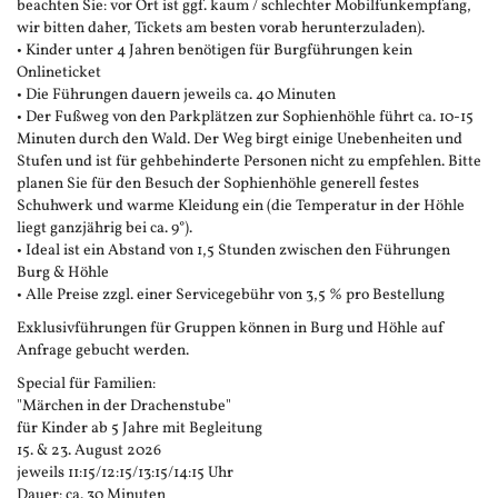
beachten Sie: vor Ort ist ggf. kaum / schlechter Mobilfunkempfang,
wir bitten daher, Tickets am besten vorab herunterzuladen).
• Kinder unter 4 Jahren benötigen für Burgführungen kein
Onlineticket
• Die Führungen dauern jeweils ca. 40 Minuten
• Der Fußweg von den Parkplätzen zur Sophienhöhle führt ca. 10-15
Minuten durch den Wald. Der Weg birgt einige Unebenheiten und
Stufen und ist für gehbehinderte Personen nicht zu empfehlen. Bitte
planen Sie für den Besuch der Sophienhöhle generell festes
Schuhwerk und warme Kleidung ein (die Temperatur in der Höhle
liegt ganzjährig bei ca. 9°).
• Ideal ist ein Abstand von 1,5 Stunden zwischen den Führungen
Burg & Höhle
• Alle Preise zzgl. einer Servicegebühr von 3,5 % pro Bestellung
Exklusivführungen für Gruppen können in Burg und Höhle auf
Anfrage gebucht werden.
Special für Familien:
"Märchen in der Drachenstube"
für Kinder ab 5 Jahre mit Begleitung
15. & 23. August 2026
jeweils 11:15/12:15/13:15/14:15 Uhr
Dauer: ca. 30 Minuten