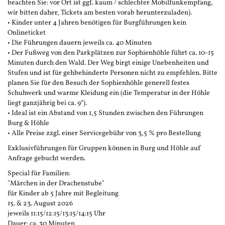
beachten Sie: vor Ort ist ggf. kaum / schlechter Mobilfunkempfang,
wir bitten daher, Tickets am besten vorab herunterzuladen).
• Kinder unter 4 Jahren benötigen für Burgführungen kein
Onlineticket
• Die Führungen dauern jeweils ca. 40 Minuten
• Der Fußweg von den Parkplätzen zur Sophienhöhle führt ca. 10-15
Minuten durch den Wald. Der Weg birgt einige Unebenheiten und
Stufen und ist für gehbehinderte Personen nicht zu empfehlen. Bitte
planen Sie für den Besuch der Sophienhöhle generell festes
Schuhwerk und warme Kleidung ein (die Temperatur in der Höhle
liegt ganzjährig bei ca. 9°).
• Ideal ist ein Abstand von 1,5 Stunden zwischen den Führungen
Burg & Höhle
• Alle Preise zzgl. einer Servicegebühr von 3,5 % pro Bestellung
Exklusivführungen für Gruppen können in Burg und Höhle auf
Anfrage gebucht werden.
Special für Familien:
"Märchen in der Drachenstube"
für Kinder ab 5 Jahre mit Begleitung
15. & 23. August 2026
jeweils 11:15/12:15/13:15/14:15 Uhr
Dauer: ca. 30 Minuten