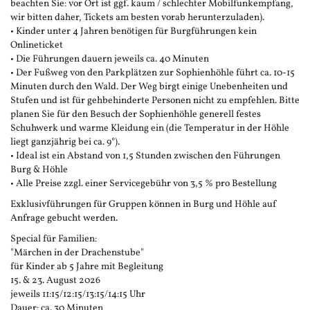
beachten Sie: vor Ort ist ggf. kaum / schlechter Mobilfunkempfang,
wir bitten daher, Tickets am besten vorab herunterzuladen).
• Kinder unter 4 Jahren benötigen für Burgführungen kein
Onlineticket
• Die Führungen dauern jeweils ca. 40 Minuten
• Der Fußweg von den Parkplätzen zur Sophienhöhle führt ca. 10-15
Minuten durch den Wald. Der Weg birgt einige Unebenheiten und
Stufen und ist für gehbehinderte Personen nicht zu empfehlen. Bitte
planen Sie für den Besuch der Sophienhöhle generell festes
Schuhwerk und warme Kleidung ein (die Temperatur in der Höhle
liegt ganzjährig bei ca. 9°).
• Ideal ist ein Abstand von 1,5 Stunden zwischen den Führungen
Burg & Höhle
• Alle Preise zzgl. einer Servicegebühr von 3,5 % pro Bestellung
Exklusivführungen für Gruppen können in Burg und Höhle auf
Anfrage gebucht werden.
Special für Familien:
"Märchen in der Drachenstube"
für Kinder ab 5 Jahre mit Begleitung
15. & 23. August 2026
jeweils 11:15/12:15/13:15/14:15 Uhr
Dauer: ca. 30 Minuten