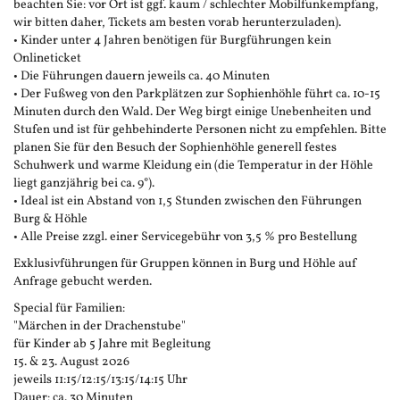
beachten Sie: vor Ort ist ggf. kaum / schlechter Mobilfunkempfang,
wir bitten daher, Tickets am besten vorab herunterzuladen).
• Kinder unter 4 Jahren benötigen für Burgführungen kein
Onlineticket
• Die Führungen dauern jeweils ca. 40 Minuten
• Der Fußweg von den Parkplätzen zur Sophienhöhle führt ca. 10-15
Minuten durch den Wald. Der Weg birgt einige Unebenheiten und
Stufen und ist für gehbehinderte Personen nicht zu empfehlen. Bitte
planen Sie für den Besuch der Sophienhöhle generell festes
Schuhwerk und warme Kleidung ein (die Temperatur in der Höhle
liegt ganzjährig bei ca. 9°).
• Ideal ist ein Abstand von 1,5 Stunden zwischen den Führungen
Burg & Höhle
• Alle Preise zzgl. einer Servicegebühr von 3,5 % pro Bestellung
Exklusivführungen für Gruppen können in Burg und Höhle auf
Anfrage gebucht werden.
Special für Familien:
"Märchen in der Drachenstube"
für Kinder ab 5 Jahre mit Begleitung
15. & 23. August 2026
jeweils 11:15/12:15/13:15/14:15 Uhr
Dauer: ca. 30 Minuten