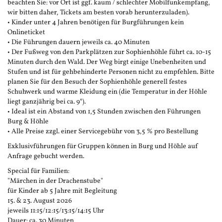
beachten Sie: vor Ort ist ggf. kaum / schlechter Mobilfunkempfang,
wir bitten daher, Tickets am besten vorab herunterzuladen).
• Kinder unter 4 Jahren benötigen für Burgführungen kein
Onlineticket
• Die Führungen dauern jeweils ca. 40 Minuten
• Der Fußweg von den Parkplätzen zur Sophienhöhle führt ca. 10-15
Minuten durch den Wald. Der Weg birgt einige Unebenheiten und
Stufen und ist für gehbehinderte Personen nicht zu empfehlen. Bitte
planen Sie für den Besuch der Sophienhöhle generell festes
Schuhwerk und warme Kleidung ein (die Temperatur in der Höhle
liegt ganzjährig bei ca. 9°).
• Ideal ist ein Abstand von 1,5 Stunden zwischen den Führungen
Burg & Höhle
• Alle Preise zzgl. einer Servicegebühr von 3,5 % pro Bestellung
Exklusivführungen für Gruppen können in Burg und Höhle auf
Anfrage gebucht werden.
Special für Familien:
"Märchen in der Drachenstube"
für Kinder ab 5 Jahre mit Begleitung
15. & 23. August 2026
jeweils 11:15/12:15/13:15/14:15 Uhr
Dauer: ca. 30 Minuten