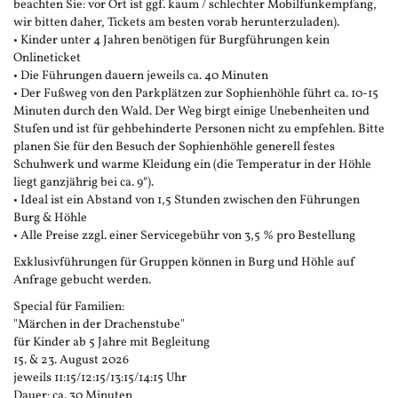
beachten Sie: vor Ort ist ggf. kaum / schlechter Mobilfunkempfang,
wir bitten daher, Tickets am besten vorab herunterzuladen).
• Kinder unter 4 Jahren benötigen für Burgführungen kein
Onlineticket
• Die Führungen dauern jeweils ca. 40 Minuten
• Der Fußweg von den Parkplätzen zur Sophienhöhle führt ca. 10-15
Minuten durch den Wald. Der Weg birgt einige Unebenheiten und
Stufen und ist für gehbehinderte Personen nicht zu empfehlen. Bitte
planen Sie für den Besuch der Sophienhöhle generell festes
Schuhwerk und warme Kleidung ein (die Temperatur in der Höhle
liegt ganzjährig bei ca. 9°).
• Ideal ist ein Abstand von 1,5 Stunden zwischen den Führungen
Burg & Höhle
• Alle Preise zzgl. einer Servicegebühr von 3,5 % pro Bestellung
Exklusivführungen für Gruppen können in Burg und Höhle auf
Anfrage gebucht werden.
Special für Familien:
"Märchen in der Drachenstube"
für Kinder ab 5 Jahre mit Begleitung
15. & 23. August 2026
jeweils 11:15/12:15/13:15/14:15 Uhr
Dauer: ca. 30 Minuten