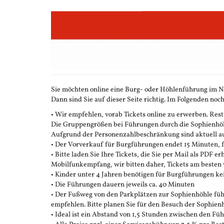
Zum
Haupt-
Inhalt
springen
Sie möchten online eine Burg- oder Höhlenführung im N
Dann sind Sie auf dieser Seite richtig. Im Folgenden noch
• Wir empfehlen, vorab Tickets online zu erwerben. Restt
Die Gruppengrößen bei Führungen durch die Sophienhöhle
Aufgrund der Personenzahlbeschränkung sind aktuell auc
• Der Vorverkauf für Burgführungen endet 15 Minuten,
• Bitte laden Sie Ihre Tickets, die Sie per Mail als PDF e
Mobilfunkempfang, wir bitten daher, Tickets am besten 
• Kinder unter 4 Jahren benötigen für Burgführungen ke
• Die Führungen dauern jeweils ca. 40 Minuten
• Der Fußweg von den Parkplätzen zur Sophienhöhle führ
empfehlen. Bitte planen Sie für den Besuch der Sophienh
• Ideal ist ein Abstand von 1,5 Stunden zwischen den F