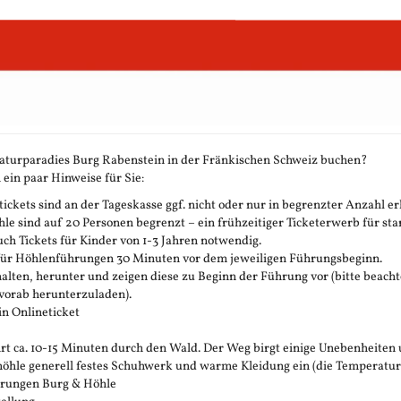
aturparadies Burg Rabenstein in der Fränkischen Schweiz buchen?
 ein paar Hinweise für Sie:
ickets sind an der Tageskasse ggf. nicht oder nur in begrenzter Anzahl erh
 sind auf 20 Personen begrenzt – ein frühzeitiger Ticketerwerb für stark
h Tickets für Kinder von 1-3 Jahren notwendig.
 für Höhlenführungen 30 Minuten vor dem jeweiligen Führungsbeginn.
rhalten, herunter und zeigen diese zu Beginn der Führung vor (bitte beachte
vorab herunterzuladen).
in Onlineticket
t ca. 10-15 Minuten durch den Wald. Der Weg birgt einige Unebenheiten 
öhle generell festes Schuhwerk und warme Kleidung ein (die Temperatur in 
ührungen Burg & Höhle