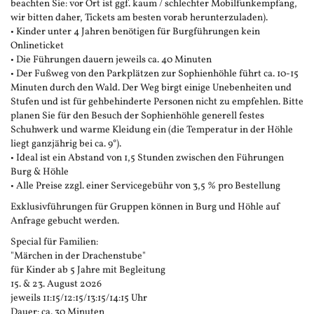
beachten Sie: vor Ort ist ggf. kaum / schlechter Mobilfunkempfang,
wir bitten daher, Tickets am besten vorab herunterzuladen).
• Kinder unter 4 Jahren benötigen für Burgführungen kein
Onlineticket
• Die Führungen dauern jeweils ca. 40 Minuten
• Der Fußweg von den Parkplätzen zur Sophienhöhle führt ca. 10-15
Minuten durch den Wald. Der Weg birgt einige Unebenheiten und
Stufen und ist für gehbehinderte Personen nicht zu empfehlen. Bitte
planen Sie für den Besuch der Sophienhöhle generell festes
Schuhwerk und warme Kleidung ein (die Temperatur in der Höhle
liegt ganzjährig bei ca. 9°).
• Ideal ist ein Abstand von 1,5 Stunden zwischen den Führungen
Burg & Höhle
• Alle Preise zzgl. einer Servicegebühr von 3,5 % pro Bestellung
Exklusivführungen für Gruppen können in Burg und Höhle auf
Anfrage gebucht werden.
Special für Familien:
"Märchen in der Drachenstube"
für Kinder ab 5 Jahre mit Begleitung
15. & 23. August 2026
jeweils 11:15/12:15/13:15/14:15 Uhr
Dauer: ca. 30 Minuten