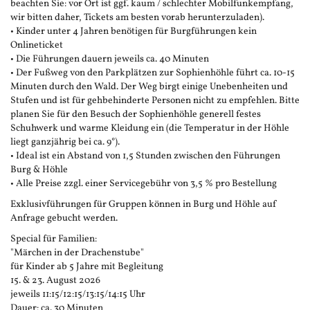
beachten Sie: vor Ort ist ggf. kaum / schlechter Mobilfunkempfang,
wir bitten daher, Tickets am besten vorab herunterzuladen).
• Kinder unter 4 Jahren benötigen für Burgführungen kein
Onlineticket
• Die Führungen dauern jeweils ca. 40 Minuten
• Der Fußweg von den Parkplätzen zur Sophienhöhle führt ca. 10-15
Minuten durch den Wald. Der Weg birgt einige Unebenheiten und
Stufen und ist für gehbehinderte Personen nicht zu empfehlen. Bitte
planen Sie für den Besuch der Sophienhöhle generell festes
Schuhwerk und warme Kleidung ein (die Temperatur in der Höhle
liegt ganzjährig bei ca. 9°).
• Ideal ist ein Abstand von 1,5 Stunden zwischen den Führungen
Burg & Höhle
• Alle Preise zzgl. einer Servicegebühr von 3,5 % pro Bestellung
Exklusivführungen für Gruppen können in Burg und Höhle auf
Anfrage gebucht werden.
Special für Familien:
"Märchen in der Drachenstube"
für Kinder ab 5 Jahre mit Begleitung
15. & 23. August 2026
jeweils 11:15/12:15/13:15/14:15 Uhr
Dauer: ca. 30 Minuten